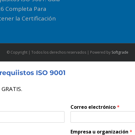
6 Completa Para
ener la Certificación
© Copyright
| Todos los derechos reservados | Powered by
Softgrade
requiistos ISO 9001
e GRATIS.
Correo electrónico
*
Empresa u organización
*