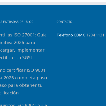
AS ENTRADAS DEL BLOG
CONTACTO
ntillas ISO 27001: Guía
Teléfono CDMX:
1204 1131
initiva 2026 para
cargar, implementar
ertificar tu SGSI
o certificar ISO 9001:
a 2026 completa paso
aso para obtener tu
tificación
uisitos ISO 9001: Guía