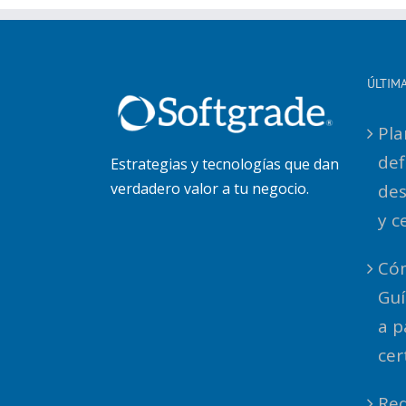
ÚLTIM
Pla
def
Estrategias y tecnologías que dan
verdadero valor a tu negocio.
des
y c
Cóm
Guí
a p
cer
Req